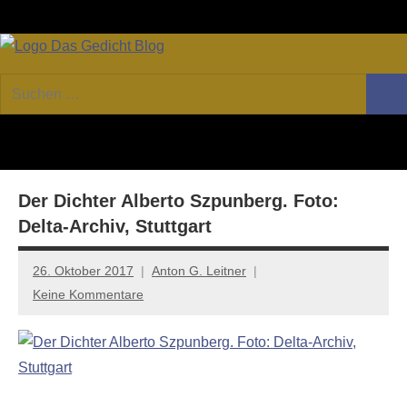
Zum
Facebook
Twitter
Youtube
Fee
Inhalt
springen
DAS
Online-
Suchen
Forum
Such
GEDICHT
nach:
von
DAS
blog
GEDICHT.
Zeitschrift
Der Dichter Alberto Szpunberg. Foto:
für
Lyrik,
Delta-Archiv, Stuttgart
Essay
und
26. Oktober 2017
Anton G. Leitner
Kritik
Keine Kommentare