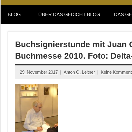
Online-
DAS
Forum
BLOG
ÜBER DAS GEDICHT BLOG
DAS GE
von
GEDICHT
DAS
GEDICHT.
blog
Zeitschrift
Buchsignierstunde mit Juan G
für
Buchmesse 2010. Foto: Delta-
Lyrik,
Essay
und
29. November 2017
Anton G. Leitner
Keine Komment
Kritik