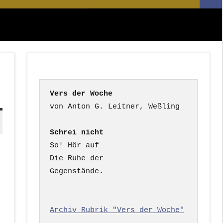
Suc
nach:
Vers der Woche
Schrei nicht
So! Hör auf

Die Ruhe der

Gegenstände.

Archiv Rubrik "Vers der Woche"