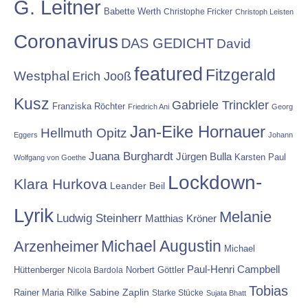
G. Leitner
Babette Werth
Christophe Fricker
Christoph Leisten
Coronavirus
DAS GEDICHT
David
featured
Fitzgerald
Westphal
Erich Jooß
Kusz
Gabriele Trinckler
Franziska Röchter
Friedrich Ani
Georg
Jan-Eike Hornauer
Hellmuth Opitz
Eggers
Johann
Juana Burghardt
Jürgen Bulla
Karsten Paul
Wolfgang von Goethe
Lockdown-
Klara Hurkova
Leander Beil
Lyrik
Melanie
Ludwig Steinherr
Matthias Kröner
Michael Augustin
Arzenheimer
Michael
Paul-Henri Campbell
Hüttenberger
Nicola Bardola
Norbert Göttler
Tobias
Rainer Maria Rilke
Sabine Zaplin
Starke Stücke
Sujata Bhatt