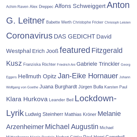
Anton
Alfons Schweiggert
Alex Dreppec
Achim Raven
G. Leitner
Babette Werth
Christophe Fricker
Christoph Leisten
Coronavirus
DAS GEDICHT
David
featured
Fitzgerald
Westphal
Erich Jooß
Kusz
Gabriele Trinckler
Franziska Röchter
Friedrich Ani
Georg
Jan-Eike Hornauer
Hellmuth Opitz
Eggers
Johann
Juana Burghardt
Jürgen Bulla
Karsten Paul
Wolfgang von Goethe
Lockdown-
Klara Hurkova
Leander Beil
Lyrik
Melanie
Ludwig Steinherr
Matthias Kröner
Michael Augustin
Arzenheimer
Michael
Paul-Henri Campbell