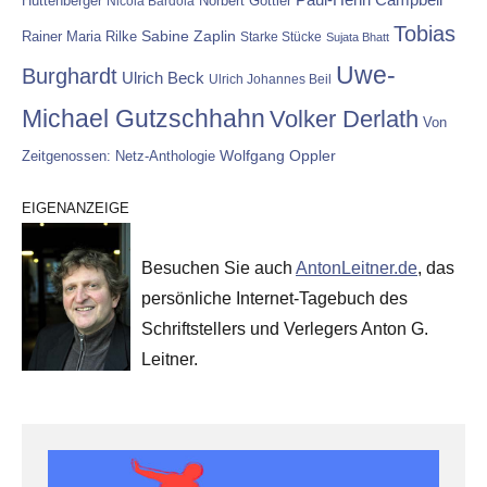
Hüttenberger
Nicola Bardola
Norbert Göttler
Tobias
Rainer Maria Rilke
Sabine Zaplin
Starke Stücke
Sujata Bhatt
Uwe-
Burghardt
Ulrich Beck
Ulrich Johannes Beil
Michael Gutzschhahn
Volker Derlath
Von
Wolfgang Oppler
Zeitgenossen: Netz-Anthologie
EIGENANZEIGE
Besuchen Sie auch
AntonLeitner.de
, das
persönliche Internet-Tagebuch des
Schriftstellers und Verlegers Anton G.
Leitner.