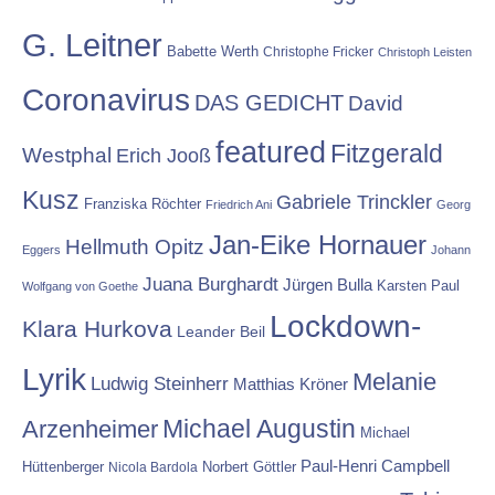
G. Leitner
Babette Werth
Christophe Fricker
Christoph Leisten
Coronavirus
DAS GEDICHT
David
featured
Fitzgerald
Westphal
Erich Jooß
Kusz
Gabriele Trinckler
Franziska Röchter
Friedrich Ani
Georg
Jan-Eike Hornauer
Hellmuth Opitz
Eggers
Johann
Juana Burghardt
Jürgen Bulla
Karsten Paul
Wolfgang von Goethe
Lockdown-
Klara Hurkova
Leander Beil
Lyrik
Melanie
Ludwig Steinherr
Matthias Kröner
Michael Augustin
Arzenheimer
Michael
Paul-Henri Campbell
Hüttenberger
Nicola Bardola
Norbert Göttler