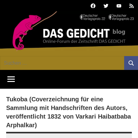
Zum
Facebook
Twitter
Youtube
Fee
Inhalt
springen
DAS
Online-
Suchen
Forum
Such
GEDICHT
nach:
von
DAS
blog
GEDICHT.
Zeitschrift
Tukoba (Coverzeichnung für eine
für
Lyrik,
Sammlung mit Handschriften des Autors,
Essay
veröffentlicht 1832 von Varkari Haibatbaba
und
Arphalkar)
Kritik