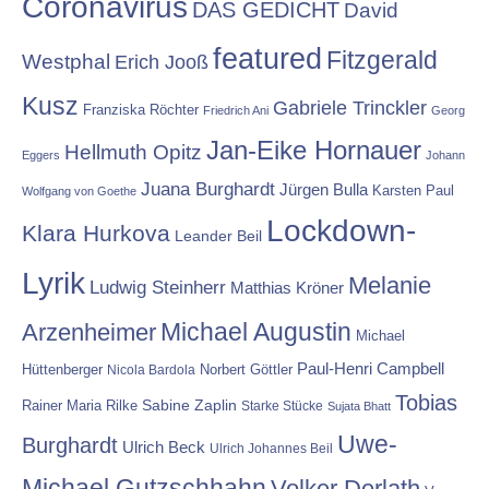
Coronavirus
DAS GEDICHT
David
featured
Fitzgerald
Westphal
Erich Jooß
Kusz
Gabriele Trinckler
Franziska Röchter
Friedrich Ani
Georg
Jan-Eike Hornauer
Hellmuth Opitz
Eggers
Johann
Juana Burghardt
Jürgen Bulla
Karsten Paul
Wolfgang von Goethe
Lockdown-
Klara Hurkova
Leander Beil
Lyrik
Melanie
Ludwig Steinherr
Matthias Kröner
Michael Augustin
Arzenheimer
Michael
Paul-Henri Campbell
Hüttenberger
Nicola Bardola
Norbert Göttler
Tobias
Rainer Maria Rilke
Sabine Zaplin
Starke Stücke
Sujata Bhatt
Uwe-
Burghardt
Ulrich Beck
Ulrich Johannes Beil
Michael Gutzschhahn
Volker Derlath