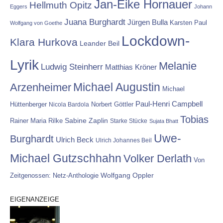
Jan-Eike Hornauer
Hellmuth Opitz
Eggers
Johann
Juana Burghardt
Jürgen Bulla
Karsten Paul
Wolfgang von Goethe
Lockdown-
Klara Hurkova
Leander Beil
Lyrik
Melanie
Ludwig Steinherr
Matthias Kröner
Michael Augustin
Arzenheimer
Michael
Paul-Henri Campbell
Hüttenberger
Nicola Bardola
Norbert Göttler
Tobias
Rainer Maria Rilke
Sabine Zaplin
Starke Stücke
Sujata Bhatt
Uwe-
Burghardt
Ulrich Beck
Ulrich Johannes Beil
Michael Gutzschhahn
Volker Derlath
Von
Wolfgang Oppler
Zeitgenossen: Netz-Anthologie
EIGENANZEIGE