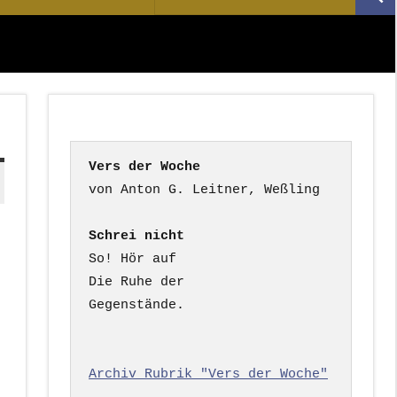
Suc
nach:
Vers der Woche
Schrei nicht
So! Hör auf

Die Ruhe der

Gegenstände.

Archiv Rubrik "Vers der Woche"