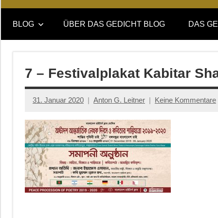
Online-
DAS
Forum
BLOG
ÜBER DAS GEDICHT BLOG
DAS GE
von
GEDICHT
DAS
GEDICHT.
blog
Zeitschrift
7 – Festivalplakat Kabitar Sh
für
Lyrik,
31. Januar 2020
Anton G. Leitner
Keine Kommentare
Essay
und
Kritik