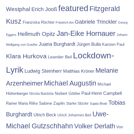
featured
Fitzgerald
Westphal
Erich Jooß
Kusz
Gabriele Trinckler
Franziska Röchter
Friedrich Ani
Georg
Jan-Eike Hornauer
Hellmuth Opitz
Eggers
Johann
Juana Burghardt
Jürgen Bulla
Karsten Paul
Wolfgang von Goethe
Lockdown-
Klara Hurkova
Leander Beil
Lyrik
Melanie
Ludwig Steinherr
Matthias Kröner
Michael Augustin
Arzenheimer
Michael
Paul-Henri Campbell
Hüttenberger
Nicola Bardola
Norbert Göttler
Tobias
Rainer Maria Rilke
Sabine Zaplin
Starke Stücke
Sujata Bhatt
Uwe-
Burghardt
Ulrich Beck
Ulrich Johannes Beil
Michael Gutzschhahn
Volker Derlath
Von