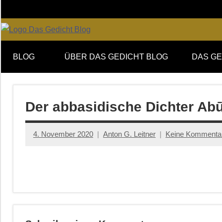
Zum
Inhalt
springen
Online-
DAS
Forum
BLOG
ÜBER DAS GEDICHT BLOG
DAS GE
von
GEDICHT
DAS
GEDICHT.
blog
Zeitschrift
Der abbasidische Dichter A
für
Lyrik,
4. November 2020
Anton G. Leitner
Keine Kommenta
Essay
und
Kritik