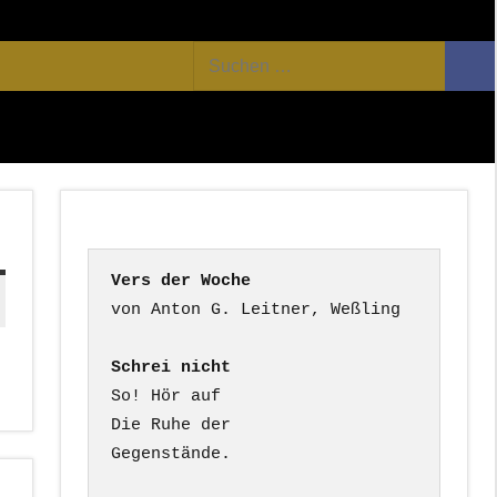
Facebook
Twitter
Youtube
Feed
Suchen
Suc
nach:
Vers der Woche
Schrei nicht
So! Hör auf

Die Ruhe der

Gegenstände.
