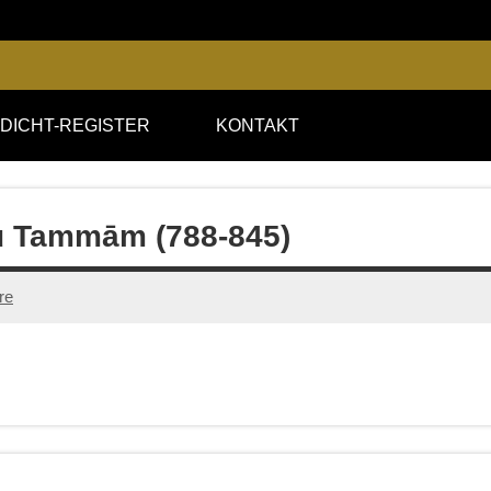
DICHT-REGISTER
KONTAKT
bū Tammām (788-845)
re