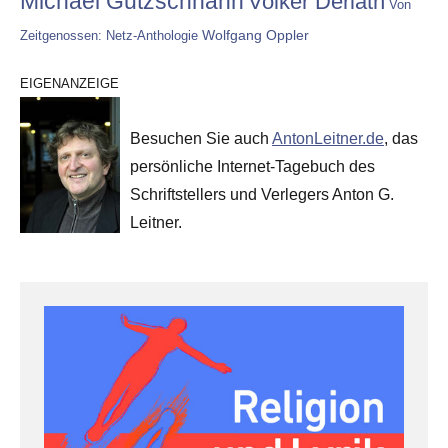
Michael Gutzschhahn
Volker Derlath
Von
Wolfgang Oppler
Zeitgenossen: Netz-Anthologie
EIGENANZEIGE
Besuchen Sie auch
AntonLeitner.de
, das
persönliche Internet-Tagebuch des
Schriftstellers und Verlegers Anton G.
Leitner.