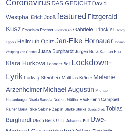
Coronavirus
DAS GEDICHT
David
featured
Fitzgerald
Westphal
Erich Jooß
Kusz
Gabriele Trinckler
Franziska Röchter
Friedrich Ani
Georg
Jan-Eike Hornauer
Hellmuth Opitz
Eggers
Johann
Juana Burghardt
Jürgen Bulla
Karsten Paul
Wolfgang von Goethe
Lockdown-
Klara Hurkova
Leander Beil
Lyrik
Melanie
Ludwig Steinherr
Matthias Kröner
Michael Augustin
Arzenheimer
Michael
Paul-Henri Campbell
Hüttenberger
Nicola Bardola
Norbert Göttler
Tobias
Rainer Maria Rilke
Sabine Zaplin
Starke Stücke
Sujata Bhatt
Uwe-
Burghardt
Ulrich Beck
Ulrich Johannes Beil