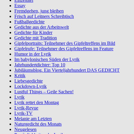
Einzeltitel
Essay
Fremdgehen, jung bleiben
Frisch auf Leitners Schreibtisch
Fußballgedichte
Gedichte aus der Arbeitswelt
Gedichte für Kinder
Gedichte mit Tradition
Gipfelportraits: Teilnehmer des Gipfeltreffens im Bild
Gipfelrufe: Teilnehmer des Gipfeltreffens im Feature
Humor in der Lyrik
Im babylonischen Süden der Lyrik
Jahrhundertdichter: Top 10
Jubiläumsblog. Ein Vierteljahrhundert DAS GEDICHT
Kritik
Liebesgedichte
Lockdown-Lyrik
Lustful Things – Geile Sachen!
Lyrik
Lyrik rettet den Montag
Lyrik-Revue
Lyrik-TV
Melanie am Letzten
Naturgedicht des Monats
Neugelesen