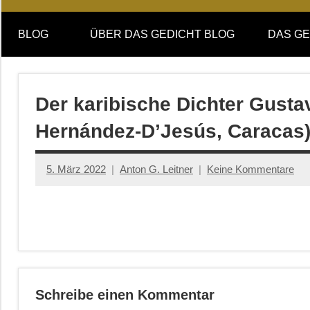
Online-
DAS
Forum
BLOG
ÜBER DAS GEDICHT BLOG
DAS GE
von
GEDICHT
DAS
GEDICHT.
blog
Zeitschrift
Der karibische Dichter Gusta
für
Hernández-D’Jesús, Caracas
Lyrik,
Essay
und
5. März 2022
Anton G. Leitner
Keine Kommentare
Kritik
Schreibe einen Kommentar