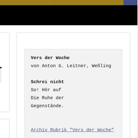
Suc
nach:
Vers der Woche
Schrei nicht
So! Hör auf

Die Ruhe der

Gegenstände.

Archiv Rubrik "Vers der Woche"