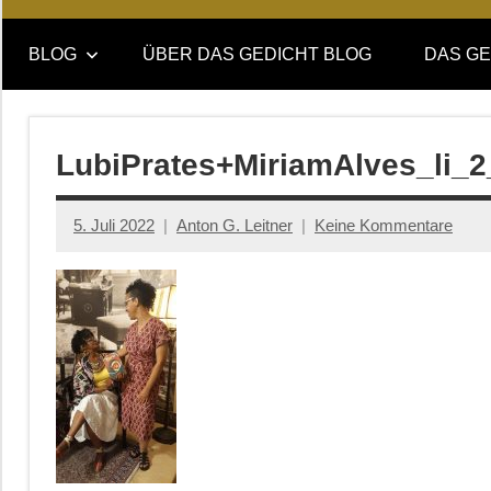
Online-
DAS
Forum
BLOG
ÜBER DAS GEDICHT BLOG
DAS GE
von
GEDICHT
DAS
GEDICHT.
blog
Zeitschrift
LubiPrates+MiriamAlves_li_2
für
Lyrik,
5. Juli 2022
Anton G. Leitner
Keine Kommentare
Essay
und
Kritik