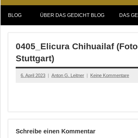
Online-
DAS
Forum
BLOG
ÜBER DAS GEDICHT BLOG
DAS GE
von
GEDICHT
DAS
GEDICHT.
blog
Zeitschrift
0405_Elicura Chihuailaf (Fot
für
Stuttgart)
Lyrik,
Essay
und
6. April 2023
Anton G. Leitner
Keine Kommentare
Kritik
Schreibe einen Kommentar