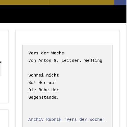
Suc
nach:
Vers der Woche
Schrei nicht
So! Hör auf

Die Ruhe der

Gegenstände.

Archiv Rubrik "Vers der Woche"