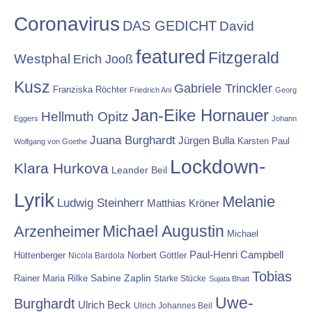
Coronavirus
DAS GEDICHT
David
featured
Fitzgerald
Westphal
Erich Jooß
Kusz
Gabriele Trinckler
Franziska Röchter
Friedrich Ani
Georg
Jan-Eike Hornauer
Hellmuth Opitz
Eggers
Johann
Juana Burghardt
Jürgen Bulla
Karsten Paul
Wolfgang von Goethe
Lockdown-
Klara Hurkova
Leander Beil
Lyrik
Melanie
Ludwig Steinherr
Matthias Kröner
Michael Augustin
Arzenheimer
Michael
Paul-Henri Campbell
Hüttenberger
Nicola Bardola
Norbert Göttler
Tobias
Rainer Maria Rilke
Sabine Zaplin
Starke Stücke
Sujata Bhatt
Uwe-
Burghardt
Ulrich Beck
Ulrich Johannes Beil