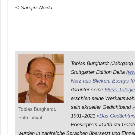
© Sarojini Naidu
Tobias Burghardt (Jahrgang 1
Stuttgarter Edition Delta (
ww
Netz aus Blicken. Essays fü
darunter seine
Fluss-Trilogie
erschien seine Werkauswah
sein aktueller Gedichtband
»
Tobias Burghardt.
1991
–
2021
»Das Gedächtni
Foto: privat
Poesiepreis »Città del Galat
wurden in zahlreiche Sprachen übersetzt und Einzelti