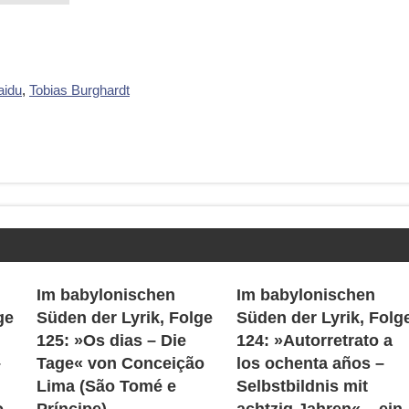
aidu
,
Tobias Burghardt
Im babylonischen
Im babylonischen
ge
Süden der Lyrik, Folge
Süden der Lyrik, Folg
125: »Os dias – Die
124: »Autorretrato a
–
Tage« von Conceição
los ochenta años –
Lima (São Tomé e
Selbstbildnis mit