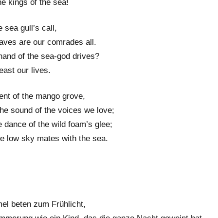
he kings of the sea!
 sea gull’s call,
waves are our comrades all.
 hand of the sea-god drives?
east our lives.
ent of the mango grove,
the sound of the voices we love;
e dance of the wild foam’s glee;
he low sky mates with the sea.
el beten zum Frühlicht,