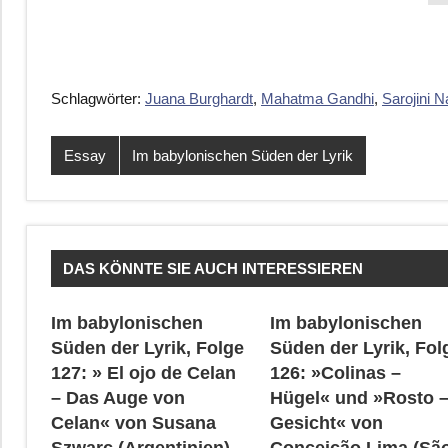
Schlagwörter:
Juana Burghardt
,
Mahatma Gandhi
,
Sarojini N
Essay
Im babylonischen Süden der Lyrik
DAS KÖNNTE SIE AUCH INTERESSIEREN
Im babylonischen
Im babylonischen
Süden der Lyrik, Folge
Süden der Lyrik, Fol
127: » El ojo de Celan
126: »Colinas –
– Das Auge von
Hügel« und »Rosto 
Celan« von Susana
Gesicht« von