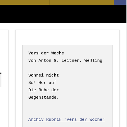
Suc
nach:
Vers der Woche
Schrei nicht
So! Hör auf

Die Ruhe der

Gegenstände.

Archiv Rubrik "Vers der Woche"