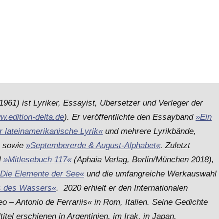
961) ist Lyriker, Essayist, Übersetzer und Verleger der
w.edition-delta.de
). Er veröffentlichte den Essayband
»Ein
r lateinamerikanische Lyrik«
und mehrere Lyrikbände,
sowie
»Septembererde & August-Alphabet«
. Zuletzt
l
»Mitlesebuch 117«
(Aphaia Verlag, Berlin/München 2018),
Die Elemente der See«
und die umfangreiche Werkauswahl
s des Wassers«
. 2020 erhielt er den Internationalen
eo – Antonio de Ferrariis« in Rom, Italien. Seine Gedichte
tel erschienen in Argentinien, im Irak, in Japan,