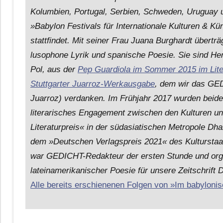
Kolumbien, Portugal, Serbien, Schweden, Uruguay u
»Babylon Festivals für Internationale Kulturen & Kü
stattfindet. Mit seiner Frau Juana Burghardt überträ
lusophone Lyrik und spanische Poesie. Sie sind He
Pol, aus der
Pep Guardiola im Sommer 2015 im Lit
Stuttgarter Juarroz-Werkausgabe
, dem wir das GED
Juarroz) verdanken. Im Frühjahr 2017 wurden beide
literarisches Engagement zwischen den Kulturen u
Literaturpreis« in der südasiatischen Metropole Dh
dem »Deutschen Verlagspreis 2021« des Kulturstaat
war GEDICHT-Redakteur der ersten Stunde und orga
lateinamerikanischer Poesie für unsere Zeitschrif
Alle bereits erschienenen Folgen von »Im babylonis