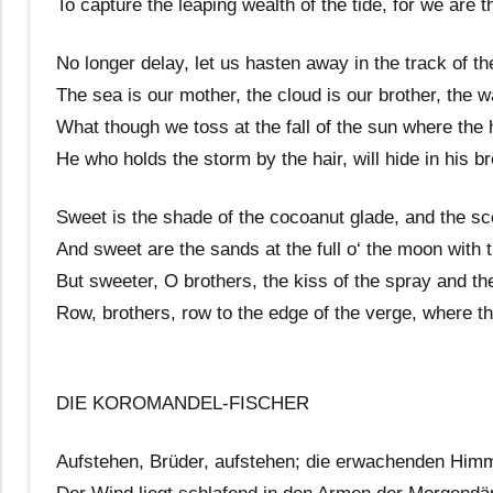
To capture the leaping wealth of the tide, for we are t
No longer delay, let us hasten away in the track of the
The sea is our mother, the cloud is our brother, the 
What though we toss at the fall of the sun where the
He who holds the storm by the hair, will hide in his br
Sweet is the shade of the cocoanut glade, and the sc
And sweet are the sands at the full o‘ the moon with 
But sweeter, O brothers, the kiss of the spray and th
Row, brothers, row to the edge of the verge, where t
DIE KOROMANDEL-FISCHER
Aufstehen, Brüder, aufstehen; die erwachenden Himm