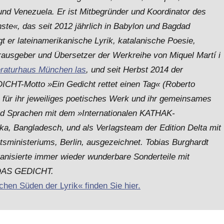
nd Venezuela. Er ist Mitbegründer und Koordinator des
nste«, das seit 2012 jährlich in Babylon und Bagdad
gt er lateinamerikanische Lyrik, katalanische Poesie,
rausgeber und Übersetzer der Werkreihe von Miquel Martí i
eraturhaus München las
, und seit Herbst 2014 der
ICHT-Motto »Ein Gedicht rettet einen Tag« (Roberto
 für ihr jeweiliges poetisches Werk und ihr gemeinsames
nd Sprachen mit dem »Internationalen KATHAK-
aka, Bangladesch, und als Verlagsteam der Edition Delta mit
sministeriums, Berlin, ausgezeichnet. Tobias Burghardt
nisierte immer wieder wunderbare Sonderteile mit
t DAS GEDICHT.
chen Süden der Lyrik« finden Sie hier.