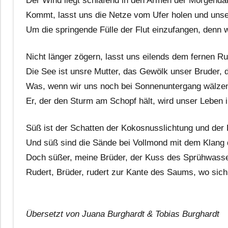
Der Wind liegt schlafend in den Armen der Morgendä
Kommt, lasst uns die Netze vom Ufer holen und unse
Um die springende Fülle der Flut einzufangen, denn w
Nicht länger zögern, lasst uns eilends dem fernen R
Die See ist unsre Mutter, das Gewölk unser Bruder, 
Was, wenn wir uns noch bei Sonnenuntergang wälzen
Er, der den Sturm am Schopf hält, wird unser Leben i
Süß ist der Schatten der Kokosnusslichtung und der
Und süß sind die Sände bei Vollmond mit dem Klang d
Doch süßer, meine Brüder, der Kuss des Sprühwass
Rudert, Brüder, rudert zur Kante des Saums, wo sich 
Übersetzt von Juana Burghardt & Tobias Burghardt