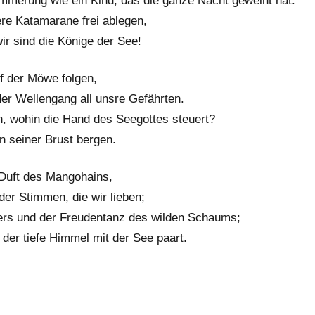
mmerung wie ein Kind, das die ganze Nacht geweint hat.
re Katamarane frei ablegen,
ir sind die Könige der See!
uf der Möwe folgen,
der Wellengang all unsre Gefährten.
, wohin die Hand des Seegottes steuert?
n seiner Brust bergen.
 Duft des Mangohains,
er Stimmen, die wir lieben;
ers und der Freudentanz des wilden Schaums;
der tiefe Himmel mit der See paart.