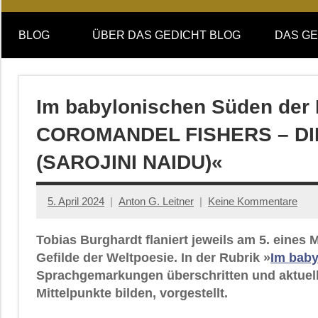
Online-
DAS
Forum
BLOG
ÜBER DAS GEDICHT BLOG
DAS GE
von
GEDICHT
DAS
GEDICHT.
blog
Zeitschrift
Im babylonischen Süden der 
für
COROMANDEL FISHERS – D
Lyrik,
Essay
(SAROJINI NAIDU)«
und
Kritik
5. April 2024
Anton G. Leitner
Keine Kommentare
Tobias Burghardt flaniert jeweils am 5. eine
Gefilde der Weltpoesie. In der Rubrik »
Im baby
Sprachgemarkungen überschritten und aktuell
Mittelpunkte bilden, vorgestellt.