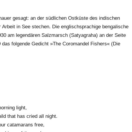
nauer gesagt: an der südlichen Ostküste des indischen
er Arbeit in See stechen. Die englischsprachige bengalische
1930 am legendären Salzmarsch (Satyagraha) an der Seite
9 das folgende Gedicht »The Coromandel Fishers« (Die
orning light,
ld that has cried all night.
our catamarans free,