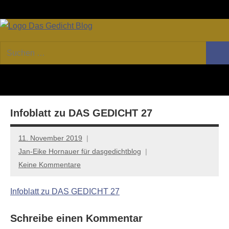
Zum
Facebook
Twitter
Youtube
Fee
Inhalt
springen
DAS
Online-
Suchen
Forum
Such
GEDICHT
nach:
von
DAS
blog
GEDICHT.
Zeitschrift
Infoblatt zu DAS GEDICHT 27
für
Lyrik,
Essay
11. November 2019
und
Jan-Eike Hornauer für dasgedichtblog
Kritik
Keine Kommentare
Infoblatt zu DAS GEDICHT 27
Schreibe einen Kommentar