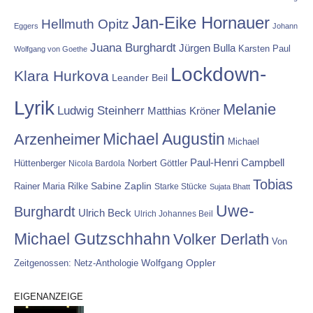
Jan-Eike Hornauer
Hellmuth Opitz
Eggers
Johann
Juana Burghardt
Jürgen Bulla
Karsten Paul
Wolfgang von Goethe
Lockdown-
Klara Hurkova
Leander Beil
Lyrik
Melanie
Ludwig Steinherr
Matthias Kröner
Michael Augustin
Arzenheimer
Michael
Paul-Henri Campbell
Hüttenberger
Nicola Bardola
Norbert Göttler
Tobias
Rainer Maria Rilke
Sabine Zaplin
Starke Stücke
Sujata Bhatt
Uwe-
Burghardt
Ulrich Beck
Ulrich Johannes Beil
Michael Gutzschhahn
Volker Derlath
Von
Wolfgang Oppler
Zeitgenossen: Netz-Anthologie
EIGENANZEIGE