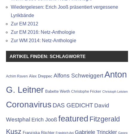
Wiedergelesen: Erich Jooß präsentiert vergessene
Lyrikbände
Zur EM 2012
Zur EM 2016: Netz-Anthologie
Zur WM 2014: Netz-Anthologie
ARTIKEL FINDEN: SCHLAGWORTE
Anton
Alfons Schweiggert
Alex Dreppec
Achim Raven
G. Leitner
Babette Werth
Christophe Fricker
Christoph Leisten
Coronavirus
DAS GEDICHT
David
featured
Fitzgerald
Westphal
Erich Jooß
Kusz
Gabriele Trinckler
Franziska Röchter
Friedrich Ani
Georg