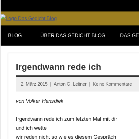
Zum
Inhalt
springen
Online-
DAS
Forum
BLOG
ÜBER DAS GEDICHT BLOG
DAS GE
von
GEDICHT
DAS
GEDICHT.
blog
Zeitschrift
Irgendwann rede ich
für
Lyrik,
2. März 2015
Anton G. Leitner
Keine Kommentare
Essay
und
von Volker Hensdiek
Kritik
Irgendwann rede ich zum letzten Mal mit dir
und ich wette
wir reden nicht so wie es diesem Gespräch