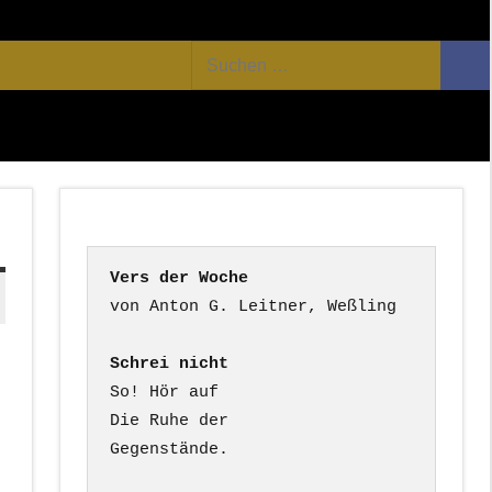
Facebook
Twitter
Youtube
Feed
Suchen
Suc
nach:
Vers der Woche
Schrei nicht
So! Hör auf

Die Ruhe der

Gegenstände.
