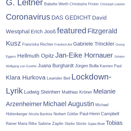
G. Leitner
Babette Werth
Christophe Fricker
Christoph Leisten
Coronavirus
DAS GEDICHT
David
featured
Fitzgerald
Westphal
Erich Jooß
Kusz
Gabriele Trinckler
Franziska Röchter
Friedrich Ani
Georg
Jan-Eike Hornauer
Hellmuth Opitz
Eggers
Johann
Juana Burghardt
Jürgen Bulla
Karsten Paul
Wolfgang von Goethe
Lockdown-
Klara Hurkova
Leander Beil
Lyrik
Melanie
Ludwig Steinherr
Matthias Kröner
Michael Augustin
Arzenheimer
Michael
Paul-Henri Campbell
Hüttenberger
Nicola Bardola
Norbert Göttler
Tobias
Rainer Maria Rilke
Sabine Zaplin
Starke Stücke
Sujata Bhatt