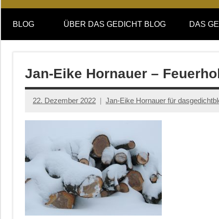
Online-
DAS
Forum
BLOG
ÜBER DAS GEDICHT BLOG
DAS GE
von
GEDICHT
DAS
GEDICHT.
blog
Zeitschrift
Jan-Eike Hornauer – Feuerho
für
Lyrik,
22. Dezember 2022
Jan-Eike Hornauer für dasgedichtb
Essay
und
Kritik