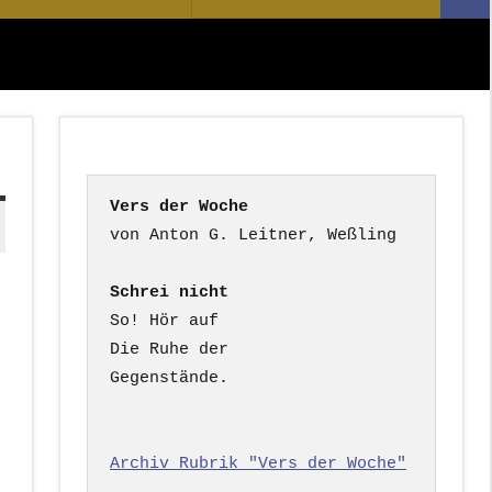
Suc
nach:
Vers der Woche
Schrei nicht
So! Hör auf

Die Ruhe der

Gegenstände.

Archiv Rubrik "Vers der Woche"