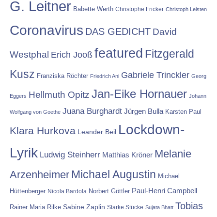
G. Leitner
Babette Werth
Christophe Fricker
Christoph Leisten
Coronavirus
DAS GEDICHT
David
featured
Fitzgerald
Westphal
Erich Jooß
Kusz
Gabriele Trinckler
Franziska Röchter
Friedrich Ani
Georg
Jan-Eike Hornauer
Hellmuth Opitz
Eggers
Johann
Juana Burghardt
Jürgen Bulla
Karsten Paul
Wolfgang von Goethe
Lockdown-
Klara Hurkova
Leander Beil
Lyrik
Melanie
Ludwig Steinherr
Matthias Kröner
Michael Augustin
Arzenheimer
Michael
Paul-Henri Campbell
Hüttenberger
Nicola Bardola
Norbert Göttler
Tobias
Rainer Maria Rilke
Sabine Zaplin
Starke Stücke
Sujata Bhatt