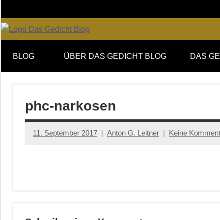
Zum
Inhalt
springen
Online-
DAS
Forum
BLOG
ÜBER DAS GEDICHT BLOG
DAS GE
von
GEDICHT
DAS
GEDICHT.
blog
Zeitschrift
phc-narkosen
für
Lyrik,
11. September 2017
Anton G. Leitner
Keine Komment
Essay
und
Kritik