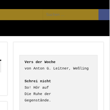
Facebook
Twitter
Youtube
Feed
Suchen
Suc
nach:
Vers der Woche
Schrei nicht
So! Hör auf

Die Ruhe der

Gegenstände.
