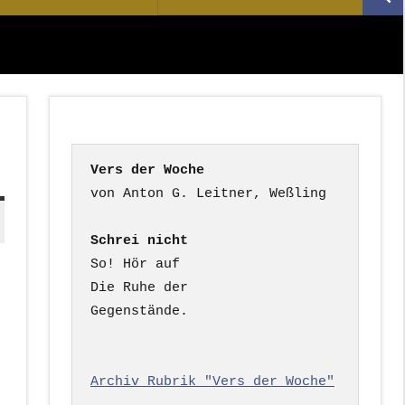
Suc
nach:
Vers der Woche
Schrei nicht
So! Hör auf

Die Ruhe der

Gegenstände.

Archiv Rubrik "Vers der Woche"