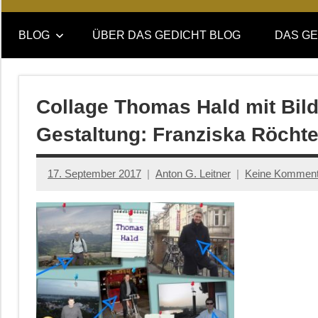
Online-
DAS
Forum
BLOG
ÜBER DAS GEDICHT BLOG
DAS GE
von
GEDICHT
DAS
GEDICHT.
blog
Zeitschrift
Collage Thomas Hald mit Bild
für
Gestaltung: Franziska Röchte
Lyrik,
Essay
und
17. September 2017
Anton G. Leitner
Keine Komment
Kritik