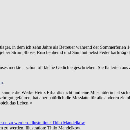
tlager, in dem ich zehn Jahre als Betreuer während der Sommerferien 16
in gelber Strumpfhose, Rüschenhemd und Samthut nebst Feder barfüßig 
ses merkte – schon oft kleine Gedichte geschrieben. Sie flatterten au
an.
 kannte die Werke Heinz Erhardts nicht und eine Mitschülerin hat sich 
ehr gut gefahren, hat aber natürlich die Messlatte für alle anderen ziem
pielt das Leben.«
en zu werden. Illustration: Thilo Mandelkow