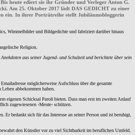
 Bis heute ediert sie ihr Gründer und Verleger Anton G.
itycki. Am 25. Oktober 2017 lädt DAS GEDICHT zu einer
ein. In ihrer Porträtreihe stellt Jubiläumsbloggerin
mics, Wimmelbilder und Bildgedichte und fabriziert darüber hinaus
ngelische Religion.
 Anekdoten aus seiner Jugend- und Schulzeit und berichtete über sein
e Emailadresse möglicherweise Aufschluss über die gesamte
 vom Leben abbekommen haben.
m eigenen Schicksal Paroli bieten. Dass man erst im zweiten Anlauf
ruflich zugewiesenen ›Meute‹ schützen.
Er bedankt sich für das Interesse an seiner Person und ist beruhigt,
ahrt den Künstler vor zu viel Sichtbarkeit im beruflichen Umfeld.