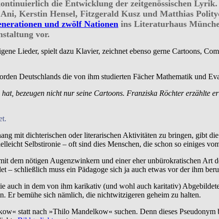
ontinuierlich die Entwicklung der zeitgenössischen Lyrik.
 Ani, Kerstin Hensel, Fitzgerald Kusz und Matthias Pol
enerationen und zwölf Nationen
ins Literaturhaus München 
staltung vor.
eigene Lieder, spielt dazu Klavier, zeichnet ebenso gerne Cartoons, Co
orden Deutschlands die von ihm studierten Fächer Mathematik und Eva
hat, bezeugen nicht nur seine Cartoons. Franziska Röchter erzählte er
t.
mit dichterischen oder literarischen Aktivitäten zu bringen, gibt di
lleicht Selbstironie – oft sind dies Menschen, die schon so einiges
mit dem nötigen Augenzwinkern und einer eher unbürokratischen Art de
ldet – schließlich muss ein Pädagoge sich ja auch etwas vor der ihm be
auch in dem von ihm karikativ (und wohl auch karitativ) Abgebildeten. 
. Er bemühe sich nämlich, die nichtwitzigeren geheim zu halten.
ow« statt nach »Thilo Mandelkow« suchen. Denn dieses Pseudonym bew