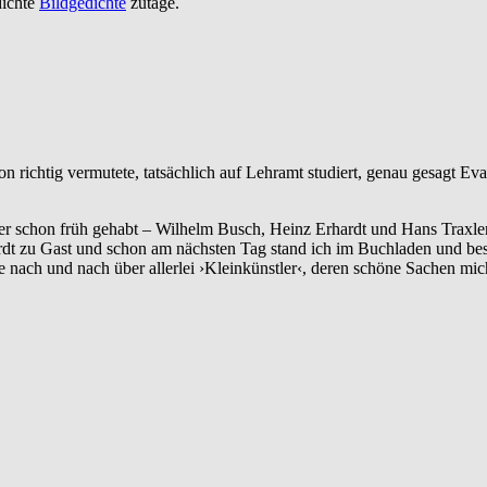
dichte
Bildgedichte
zutage.
on richtig vermutete, tatsächlich auf Lehramt studiert, genau gesagt E
 schon früh gehabt – Wilhelm Busch, Heinz Erhardt und Hans Traxler sei
t zu Gast und schon am nächsten Tag stand ich im Buchladen und best
te nach und nach über allerlei ›Kleinkünstler‹, deren schöne Sachen m