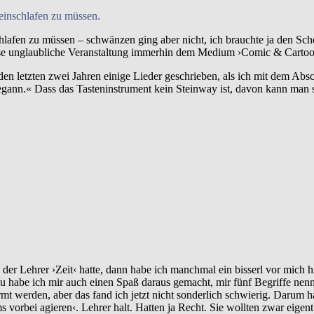
 einschlafen zu müssen.
hlafen zu müssen – schwänzen ging aber nicht, ich brauchte ja den Sche
diese unglaubliche Veranstaltung immerhin dem Medium ›Comic & Cartoo
en letzten zwei Jahren einige Lieder geschrieben, als ich mit dem Absc
egann.« Dass das Tasteninstrument kein Steinway ist, davon kann man 
er Lehrer ›Zeit‹ hatte, dann habe ich manchmal ein bisserl vor mich hi
u habe ich mir auch einen Spaß daraus gemacht, mir fünf Begriffe nen
rmt werden, aber das fand ich jetzt nicht sonderlich schwierig. Darum h
bei agieren‹. Lehrer halt. Hatten ja Recht. Sie wollten zwar eigentlic