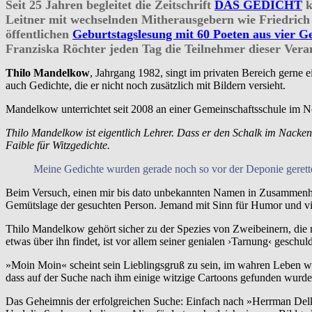
Seit 25 Jahren begleitet die Zeitschrift
DAS GEDICHT
k
Leitner mit wechselnden Mitherausgebern wie Friedrich
öffentlichen
Geburtstagslesung mit 60 Poeten aus vier G
Franziska Röchter jeden Tag die Teilnehmer dieser Veran
Thilo Mandelkow
, Jahrgang 1982, singt im privaten Bereich gerne 
auch Gedichte, die er nicht noch zusätzlich mit Bildern versieht.
Mandelkow unterrichtet seit 2008 an einer Gemeinschaftsschule im N
Thilo Mandelkow ist eigentlich Lehrer. Dass er den Schalk im Nacken 
Faible für Witzgedichte.
Meine Gedichte wurden gerade noch so vor der Deponie gerette
Beim Versuch, einen mir bis dato unbekannten Namen in Zusammenhang 
Gemütslage der gesuchten Person. Jemand mit Sinn für Humor und vie
Thilo Mandelkow gehört sicher zu der Spezies von Zweibeinern, die 
etwas über ihn findet, ist vor allem seiner genialen ›Tarnung‹ geschu
»Moin Moin« scheint sein Lieblingsgruß zu sein, im wahren Leben wie 
dass auf der Suche nach ihm einige witzige Cartoons gefunden wurden
Das Geheimnis der erfolgreichen Suche: Einfach nach »Herrman Delk