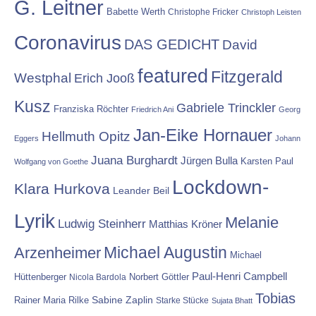
G. Leitner
Babette Werth
Christophe Fricker
Christoph Leisten
Coronavirus
DAS GEDICHT
David
featured
Fitzgerald
Westphal
Erich Jooß
Kusz
Gabriele Trinckler
Franziska Röchter
Friedrich Ani
Georg
Jan-Eike Hornauer
Hellmuth Opitz
Eggers
Johann
Juana Burghardt
Jürgen Bulla
Karsten Paul
Wolfgang von Goethe
Lockdown-
Klara Hurkova
Leander Beil
Lyrik
Melanie
Ludwig Steinherr
Matthias Kröner
Michael Augustin
Arzenheimer
Michael
Paul-Henri Campbell
Hüttenberger
Nicola Bardola
Norbert Göttler
Tobias
Rainer Maria Rilke
Sabine Zaplin
Starke Stücke
Sujata Bhatt