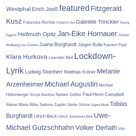
featured
Fitzgerald
Westphal
Erich Jooß
Kusz
Gabriele Trinckler
Franziska Röchter
Friedrich Ani
Georg
Jan-Eike Hornauer
Hellmuth Opitz
Eggers
Johann
Juana Burghardt
Jürgen Bulla
Karsten Paul
Wolfgang von Goethe
Lockdown-
Klara Hurkova
Leander Beil
Lyrik
Melanie
Ludwig Steinherr
Matthias Kröner
Michael Augustin
Arzenheimer
Michael
Paul-Henri Campbell
Hüttenberger
Nicola Bardola
Norbert Göttler
Tobias
Rainer Maria Rilke
Sabine Zaplin
Starke Stücke
Sujata Bhatt
Uwe-
Burghardt
Ulrich Beck
Ulrich Johannes Beil
Michael Gutzschhahn
Volker Derlath
Von