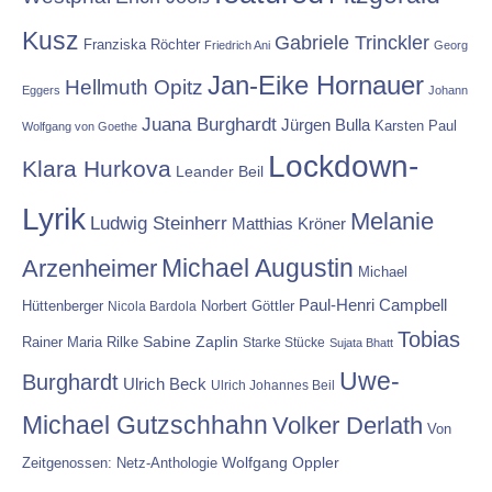
Kusz
Gabriele Trinckler
Franziska Röchter
Friedrich Ani
Georg
Jan-Eike Hornauer
Hellmuth Opitz
Eggers
Johann
Juana Burghardt
Jürgen Bulla
Karsten Paul
Wolfgang von Goethe
Lockdown-
Klara Hurkova
Leander Beil
Lyrik
Melanie
Ludwig Steinherr
Matthias Kröner
Michael Augustin
Arzenheimer
Michael
Paul-Henri Campbell
Hüttenberger
Nicola Bardola
Norbert Göttler
Tobias
Rainer Maria Rilke
Sabine Zaplin
Starke Stücke
Sujata Bhatt
Uwe-
Burghardt
Ulrich Beck
Ulrich Johannes Beil
Michael Gutzschhahn
Volker Derlath
Von
Wolfgang Oppler
Zeitgenossen: Netz-Anthologie