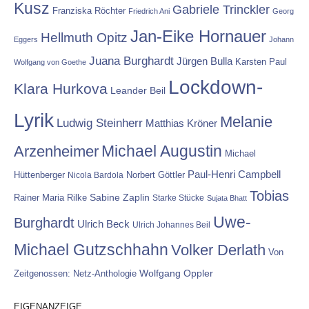
Kusz
Gabriele Trinckler
Franziska Röchter
Friedrich Ani
Georg
Jan-Eike Hornauer
Hellmuth Opitz
Eggers
Johann
Juana Burghardt
Jürgen Bulla
Karsten Paul
Wolfgang von Goethe
Lockdown-
Klara Hurkova
Leander Beil
Lyrik
Melanie
Ludwig Steinherr
Matthias Kröner
Michael Augustin
Arzenheimer
Michael
Paul-Henri Campbell
Hüttenberger
Nicola Bardola
Norbert Göttler
Tobias
Rainer Maria Rilke
Sabine Zaplin
Starke Stücke
Sujata Bhatt
Uwe-
Burghardt
Ulrich Beck
Ulrich Johannes Beil
Michael Gutzschhahn
Volker Derlath
Von
Wolfgang Oppler
Zeitgenossen: Netz-Anthologie
EIGENANZEIGE