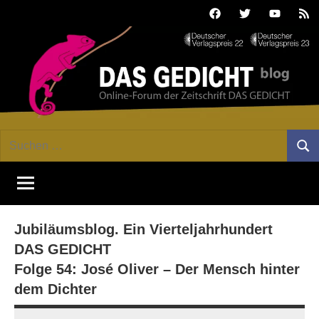
Zum
Facebook
Twitter
Youtube
Fee
Inhalt
springen
DAS
Online-
Suchen
Forum
Such
GEDICHT
nach:
von
DAS
blog
GEDICHT.
Zeitschrift
Jubiläumsblog. Ein Vierteljahrhundert
für
Lyrik,
DAS GEDICHT
Essay
Folge 54: José Oliver – Der Mensch hinter
und
dem Dichter
Kritik