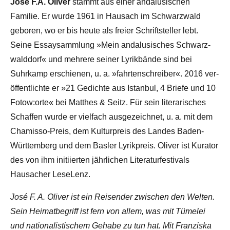
José F.A. Oliver
stammt aus einer andalusischen
Familie. Er wurde 1961 in Hausach im Schwarz­wald
geboren, wo er bis heute als freier Schrift­steller lebt.
Seine Essay­samm­lung »Mein andalusisches Schwarz­
wald­dorf« und mehrere seiner Lyrik­bände sind bei
Suhrkamp erschienen, u. a. »fahrten­schreiber«. 2016 ver­
öffent­lichte er »21 Gedichte aus Istanbul, 4 Briefe und 10
Fotow:orte« bei Matthes & Seitz. Für sein litera­risches
Schaffen wurde er viel­fach ausge­zeichnet, u. a. mit dem
Chamisso-Preis, dem Kultur­preis des Landes Baden-
Württem­berg und dem Basler Lyrik­preis. Oliver ist Kurator
des von ihm initiierten jährlichen Literatur­festivals
Hausacher LeseLenz.
José F. A. Oliver ist ein Reisender zwischen den Welten.
Sein Heimatbegriff ist fern von allem, was mit Tümelei
und nationalistischem Gehabe zu tun hat. Mit Franziska