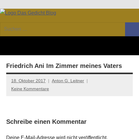
Zum
Facebook
Twitter
Youtube
Feed
Inhalt
DAS
Online-
springen
Suchen
Forum
Such
GEDICHT
nach:
von
DAS
blog
GEDICHT.
Zeitschrift
Friedrich Ani Im Zimmer meines Vaters
für
Lyrik,
Essay
18. Oktober 2017
Anton G. Leitner
und
Keine Kommentare
Kritik
Schreibe einen Kommentar
Deine E-Mail-Adresse wird nicht veröffentlicht.