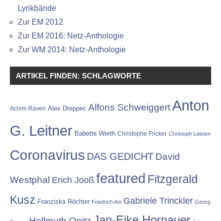
Lyrikbände
Zur EM 2012
Zur EM 2016: Netz-Anthologie
Zur WM 2014: Netz-Anthologie
ARTIKEL FINDEN: SCHLAGWORTE
Anton
Alfons Schweiggert
Alex Dreppec
Achim Raven
G. Leitner
Babette Werth
Christophe Fricker
Christoph Leisten
Coronavirus
DAS GEDICHT
David
featured
Fitzgerald
Westphal
Erich Jooß
Kusz
Gabriele Trinckler
Franziska Röchter
Friedrich Ani
Georg
Jan-Eike Hornauer
Hellmuth Opitz