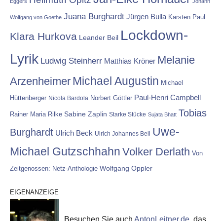
Eggers
Johann
Juana Burghardt
Jürgen Bulla
Karsten Paul
Wolfgang von Goethe
Lockdown-
Klara Hurkova
Leander Beil
Lyrik
Melanie
Ludwig Steinherr
Matthias Kröner
Michael Augustin
Arzenheimer
Michael
Paul-Henri Campbell
Hüttenberger
Nicola Bardola
Norbert Göttler
Tobias
Rainer Maria Rilke
Sabine Zaplin
Starke Stücke
Sujata Bhatt
Uwe-
Burghardt
Ulrich Beck
Ulrich Johannes Beil
Michael Gutzschhahn
Volker Derlath
Von
Wolfgang Oppler
Zeitgenossen: Netz-Anthologie
EIGENANZEIGE
Besuchen Sie auch
AntonLeitner.de
, das