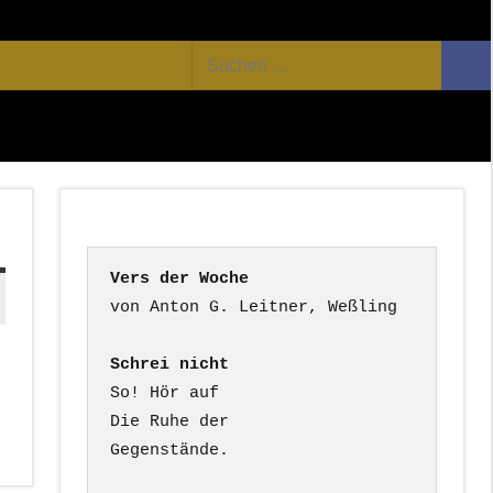
Facebook
Twitter
Youtube
Feed
Suchen
Suc
nach:
Vers der Woche
Schrei nicht
So! Hör auf

Die Ruhe der

Gegenstände.
