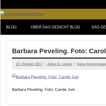
Zum
Inhalt
springen
Online-
DAS
Forum
BLOG
ÜBER DAS GEDICHT BLOG
DAS GE
von
GEDICHT
DAS
GEDICHT.
blog
Zeitschrift
Barbara Peveling. Foto: Carol
für
Lyrik,
23. Oktober 2017
Anton G. Leitner
Keine Kommentar
Essay
und
Kritik
Barbara Peveling. Foto: Carole Juin