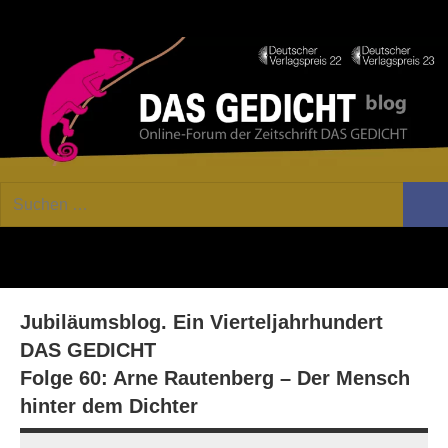
Zum
Facebook
Twitter
Youtube
Fee
Inhalt
springen
DAS
Online-
Suchen
Forum
Such
GEDICHT
nach:
von
DAS
blog
GEDICHT.
Zeitschrift
Jubiläumsblog. Ein Vierteljahrhundert
für
Lyrik,
DAS GEDICHT
Essay
Folge 60: Arne Rautenberg – Der Mensch
und
hinter dem Dichter
Kritik