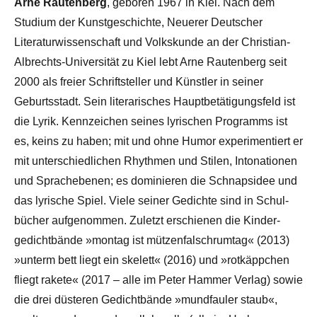
Arne Rautenberg
, geboren 1967 in Kiel. Nach dem
Studium der Kunstgeschichte, Neuerer Deutscher
Literatur­wissen­schaft und Volks­kunde an der Christian-
Albrechts-Uni­versi­tät zu Kiel lebt Arne Rauten­berg seit
2000 als freier Schrift­steller und Künstler in seiner
Geburts­stadt. Sein litera­risches Haupt­betätigungs­feld ist
die Lyrik. Kenn­zeichen seines lyrischen Programms ist
es, keins zu haben; mit und ohne Humor experi­mentiert er
mit unter­schied­lichen Rhythmen und Stilen, Intona­tionen
und Sprach­ebenen; es dominieren die Schnaps­idee und
das lyrische Spiel. Viele seiner Gedichte sind in Schul­
bücher aufgenommen. Zuletzt er­schienen die Kinder­
gedicht­bände »montag ist mützen­falsch­rum­tag« (2013)
»unterm bett liegt ein skelett« (2016) und »rot­käppchen
fliegt rakete« (2017 – alle im Peter Hammer Verlag) sowie
die drei düsteren Gedicht­bände »mund­fauler staub«,