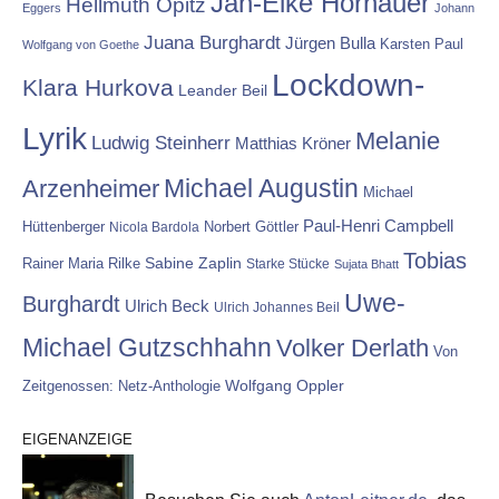
Jan-Eike Hornauer
Hellmuth Opitz
Eggers
Johann
Juana Burghardt
Jürgen Bulla
Karsten Paul
Wolfgang von Goethe
Lockdown-
Klara Hurkova
Leander Beil
Lyrik
Melanie
Ludwig Steinherr
Matthias Kröner
Michael Augustin
Arzenheimer
Michael
Paul-Henri Campbell
Hüttenberger
Nicola Bardola
Norbert Göttler
Tobias
Rainer Maria Rilke
Sabine Zaplin
Starke Stücke
Sujata Bhatt
Uwe-
Burghardt
Ulrich Beck
Ulrich Johannes Beil
Michael Gutzschhahn
Volker Derlath
Von
Wolfgang Oppler
Zeitgenossen: Netz-Anthologie
EIGENANZEIGE