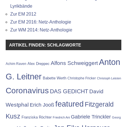
Lyrikbände
Zur EM 2012
Zur EM 2016: Netz-Anthologie
Zur WM 2014: Netz-Anthologie
ARTIKEL FINDEN: SCHLAGWORTE
Anton
Alfons Schweiggert
Alex Dreppec
Achim Raven
G. Leitner
Babette Werth
Christophe Fricker
Christoph Leisten
Coronavirus
DAS GEDICHT
David
featured
Fitzgerald
Westphal
Erich Jooß
Kusz
Gabriele Trinckler
Franziska Röchter
Friedrich Ani
Georg