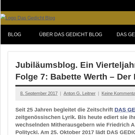
Zum
Inhalt
springen
Online-
DAS
Forum
BLOG
ÜBER DAS GEDICHT BLOG
DAS GE
von
GEDICHT
DAS
GEDICHT.
blog
Zeitschrift
Jubiläumsblog. Ein Viertelj
für
Folge 7: Babette Werth – Der 
Lyrik,
Essay
und
8. September 2017
Anton G. Leitner
Keine Kommenta
Kritik
Seit 25 Jahren begleitet die Zeitschrift
DAS GE
zeitgenössischen Lyrik. Bis heute ediert sie i
wechselnden Mitherausgebern wie Friedrich An
Politycki. Am 25. Oktober 2017 lädt DAS GEDI