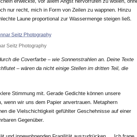
schein erweckte, vor allem Angst hervorrufen zu wollen, ohn
och nur recht, mich in Form von Zeilen zu wappnen. Hinzu
lechte Laune proportional zur Wassermenge steigen ließ.
nar Seitz Photography
durch die Coverfarbe – wie Sonnenstrahlen an. Deine Texte
flutet – wären da nicht einige Stellen im dritten Teil, die
unklere Stimmung mit. Gerade Gedichte können unsere
n, wenn wir uns dem Papier anvertrauen. Metaphern
chen die Vielschichtigkeit gefühlter Geschehnisse auf einer
ahrbaren Gegenüber.
tät und innewohnenden Fragilität auszudrücken … Ich frage