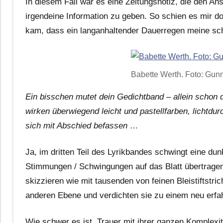
In diesem Fall war es eine Zeitungsnotiz, die den An
irgendeine Information zu geben. So schien es mir d
kam, dass ein langanhaltender Dauerregen meine sch
Babette Werth. Foto: Gun
Ein bisschen mutet dein Gedichtband – allein schon 
wirken überwiegend leicht und pastellfarben, lichtdurch
sich mit Abschied befassen …
Ja, im dritten Teil des Lyrikbandes schwingt eine d
Stimmungen / Schwingungen auf das Blatt übertrage
skizzieren wie mit tausenden von feinen Bleistiftstri
anderen Ebene und verdichten sie zu einem neu erf
Wie schwer es ist, Trauer mit ihrer ganzen Komplexi