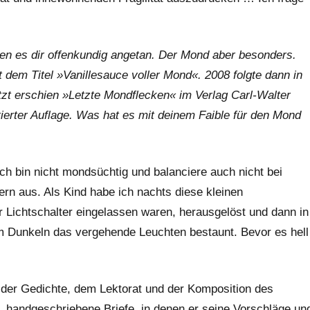
en es dir offenkundig angetan. Der Mond aber besonders.
t dem Titel »Vanillesauce voller Mond«. 2008 folgte dann in
tzt erschien »Letzte Mondflecken« im Verlag Carl-Walter
tierter Auflage. Was hat es mit deinem Faible für den Mond
ch bin nicht mondsüchtig und balanciere auch nicht bei
n aus. Als Kind habe ich nachts diese kleinen
r Lichtschalter eingelassen waren, herausgelöst und dann in
im Dunkeln das vergehende Leuchten bestaunt. Bevor es hell
l der Gedichte, dem Lektorat und der Komposition des
 handgeschriebene Briefe, in denen er seine Vorschläge un