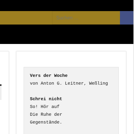
Facebook
Twitter
Youtube
Feed
Suchen
Suc
nach:
Vers der Woche
Schrei nicht
So! Hör auf

Die Ruhe der

Gegenstände.
