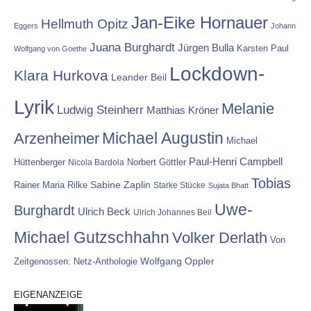
Jan-Eike Hornauer
Hellmuth Opitz
Eggers
Johann
Juana Burghardt
Jürgen Bulla
Karsten Paul
Wolfgang von Goethe
Lockdown-
Klara Hurkova
Leander Beil
Lyrik
Melanie
Ludwig Steinherr
Matthias Kröner
Michael Augustin
Arzenheimer
Michael
Paul-Henri Campbell
Hüttenberger
Nicola Bardola
Norbert Göttler
Tobias
Rainer Maria Rilke
Sabine Zaplin
Starke Stücke
Sujata Bhatt
Uwe-
Burghardt
Ulrich Beck
Ulrich Johannes Beil
Michael Gutzschhahn
Volker Derlath
Von
Wolfgang Oppler
Zeitgenossen: Netz-Anthologie
EIGENANZEIGE