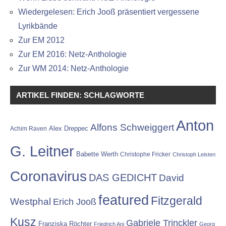
Wiedergelesen: Erich Jooß präsentiert vergessene
Lyrikbände
Zur EM 2012
Zur EM 2016: Netz-Anthologie
Zur WM 2014: Netz-Anthologie
ARTIKEL FINDEN: SCHLAGWORTE
Anton
Alfons Schweiggert
Alex Dreppec
Achim Raven
G. Leitner
Babette Werth
Christophe Fricker
Christoph Leisten
Coronavirus
DAS GEDICHT
David
featured
Fitzgerald
Westphal
Erich Jooß
Kusz
Gabriele Trinckler
Franziska Röchter
Friedrich Ani
Georg