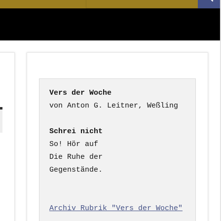
Suc
nach:
Vers der Woche
Schrei nicht
So! Hör auf

Die Ruhe der

Gegenstände.

Archiv Rubrik "Vers der Woche"