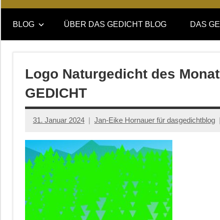
Online-
DAS
Forum
BLOG
ÜBER DAS GEDICHT BLOG
DAS GE
von
GEDICHT
DAS
GEDICHT.
blog
Zeitschrift
Logo Naturgedicht des Mona
für
GEDICHT
Lyrik,
Essay
und
31. Januar 2024
Jan-Eike Hornauer für dasgedichtblog
Kritik