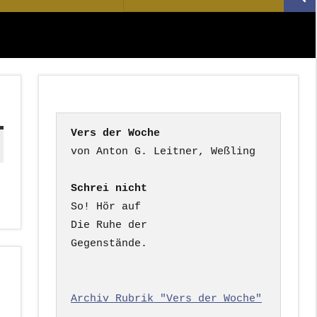
Suc
nach:
Vers der Woche
Schrei nicht
So! Hör auf

Die Ruhe der

Gegenstände.

Archiv Rubrik "Vers der Woche"