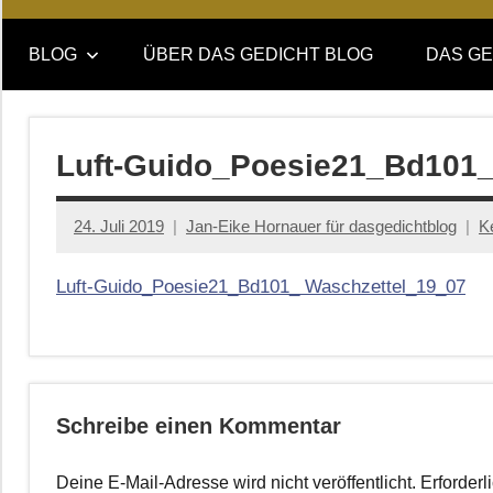
Online-
DAS
Forum
BLOG
ÜBER DAS GEDICHT BLOG
DAS GE
von
GEDICHT
DAS
GEDICHT.
blog
Zeitschrift
Luft-Guido_Poesie21_Bd101_
für
Lyrik,
24. Juli 2019
Jan-Eike Hornauer für dasgedichtblog
K
Essay
und
Luft-Guido_Poesie21_Bd101_ Waschzettel_19_07
Kritik
Schreibe einen Kommentar
Deine E-Mail-Adresse wird nicht veröffentlicht.
Erforderl