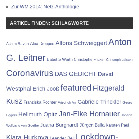
Zur WM 2014: Netz-Anthologie
ARTIKEL FINDEN: SCHLAGWORTE
Anton
Alfons Schweiggert
Alex Dreppec
Achim Raven
G. Leitner
Babette Werth
Christophe Fricker
Christoph Leisten
Coronavirus
DAS GEDICHT
David
featured
Fitzgerald
Westphal
Erich Jooß
Kusz
Gabriele Trinckler
Franziska Röchter
Friedrich Ani
Georg
Jan-Eike Hornauer
Hellmuth Opitz
Eggers
Johann
Juana Burghardt
Jürgen Bulla
Karsten Paul
Wolfgang von Goethe
Lockdown-
Klara Hurkova
Leander Beil