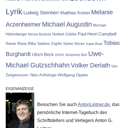
Lyrik
Melanie
Ludwig Steinherr
Matthias Kröner
Michael Augustin
Arzenheimer
Michael
Paul-Henri Campbell
Hüttenberger
Nicola Bardola
Norbert Göttler
Tobias
Rainer Maria Rilke
Sabine Zaplin
Starke Stücke
Sujata Bhatt
Uwe-
Burghardt
Ulrich Beck
Ulrich Johannes Beil
Michael Gutzschhahn
Volker Derlath
Von
Wolfgang Oppler
Zeitgenossen: Netz-Anthologie
EIGENANZEIGE
Besuchen Sie auch
AntonLeitner.de
, das
persönliche Internet-Tagebuch des
Schriftstellers und Verlegers Anton G.