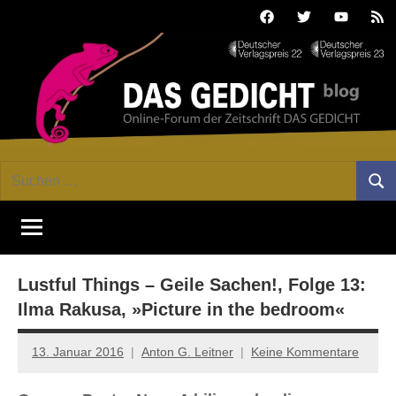
Zum
Facebook
Twitter
Youtube
Fee
Inhalt
springen
DAS
Online-
Suchen
Forum
Such
GEDICHT
nach:
von
DAS
blog
GEDICHT.
Zeitschrift
Lustful Things – Geile Sachen!, Folge 13:
für
Lyrik,
Ilma Rakusa, »Picture in the bedroom«
Essay
und
13. Januar 2016
Anton G. Leitner
Keine Kommentare
Kritik