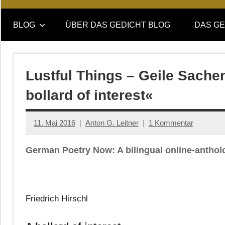
Online-
DAS
Forum
BLOG
ÜBER DAS GEDICHT BLOG
DAS GE
von
GEDICHT
DAS
GEDICHT.
blog
Zeitschrift
Lustful Things – Geile Sachen
für
bollard of interest«
Lyrik,
Essay
und
11. Mai 2016
Anton G. Leitner
1 Kommentar
Kritik
German Poetry Now: A bilingual online-anth
Friedrich Hirschl