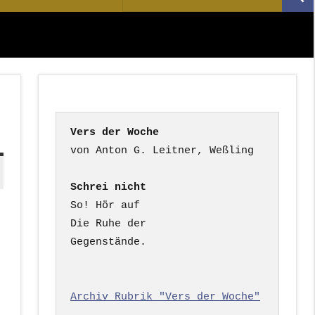
Suc
nach:
Vers der Woche
Schrei nicht
So! Hör auf

Die Ruhe der

Gegenstände.

Archiv Rubrik "Vers der Woche"