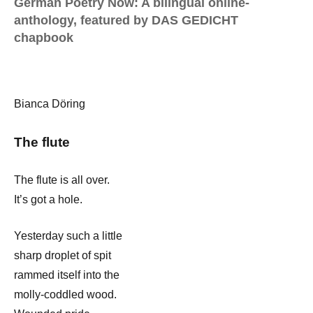
German Poetry Now: A bilingual online-
anthology, featured by DAS GEDICHT
chapbook
Bianca Döring
The flute
The flute is all over.
It’s got a hole.
Yesterday such a little
sharp droplet of spit
rammed itself into the
molly-coddled wood.