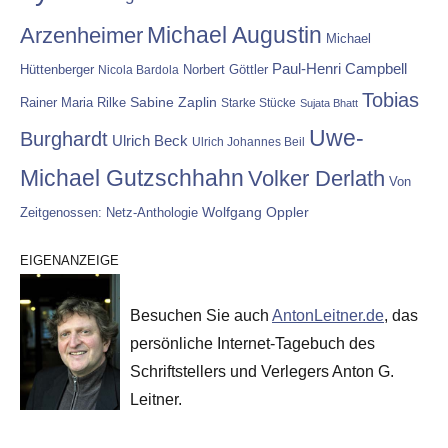
Michael Augustin
Arzenheimer
Michael
Paul-Henri Campbell
Hüttenberger
Nicola Bardola
Norbert Göttler
Tobias
Rainer Maria Rilke
Sabine Zaplin
Starke Stücke
Sujata Bhatt
Uwe-
Burghardt
Ulrich Beck
Ulrich Johannes Beil
Michael Gutzschhahn
Volker Derlath
Von
Wolfgang Oppler
Zeitgenossen: Netz-Anthologie
EIGENANZEIGE
Besuchen Sie auch
AntonLeitner.de
, das
persönliche Internet-Tagebuch des
Schriftstellers und Verlegers Anton G.
Leitner.