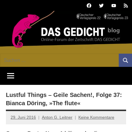
Zum
Facebook
Twitter
Youtube
Fee
Inhalt
springen
DAS
Online-
Suchen
Forum
Such
GEDICHT
nach:
von
DAS
blog
GEDICHT.
Zeitschrift
Lustful Things – Geile Sachen!, Folge 37:
für
Lyrik,
Bianca Döring, »The flute«
Essay
und
29. Juni 2016
Anton G. Leitner
Keine Kommentare
Kritik