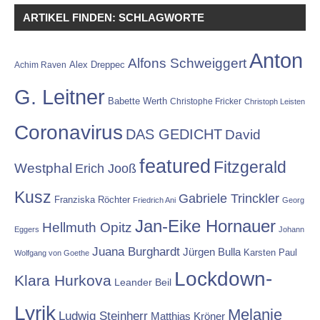
ARTIKEL FINDEN: SCHLAGWORTE
Anton
Alfons Schweiggert
Alex Dreppec
Achim Raven
G. Leitner
Babette Werth
Christophe Fricker
Christoph Leisten
Coronavirus
DAS GEDICHT
David
featured
Fitzgerald
Westphal
Erich Jooß
Kusz
Gabriele Trinckler
Franziska Röchter
Friedrich Ani
Georg
Jan-Eike Hornauer
Hellmuth Opitz
Eggers
Johann
Juana Burghardt
Jürgen Bulla
Karsten Paul
Wolfgang von Goethe
Lockdown-
Klara Hurkova
Leander Beil
Lyrik
Melanie
Ludwig Steinherr
Matthias Kröner