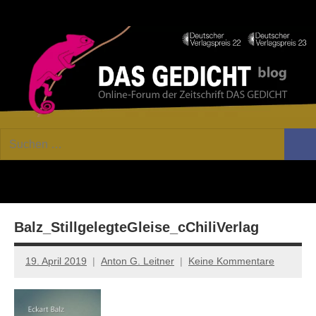
Zum
Facebook
Twitter
Youtube
Fee
Inhalt
springen
DAS
Online-
Suchen
Forum
Such
GEDICHT
nach:
von
DAS
blog
GEDICHT.
Zeitschrift
Balz_StillgelegteGleise_cChiliVerlag
für
Lyrik,
Essay
19. April 2019
Anton G. Leitner
Keine Kommentare
und
Kritik