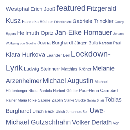
featured
Fitzgerald
Westphal
Erich Jooß
Kusz
Gabriele Trinckler
Franziska Röchter
Friedrich Ani
Georg
Jan-Eike Hornauer
Hellmuth Opitz
Eggers
Johann
Juana Burghardt
Jürgen Bulla
Karsten Paul
Wolfgang von Goethe
Lockdown-
Klara Hurkova
Leander Beil
Lyrik
Melanie
Ludwig Steinherr
Matthias Kröner
Michael Augustin
Arzenheimer
Michael
Paul-Henri Campbell
Hüttenberger
Nicola Bardola
Norbert Göttler
Tobias
Rainer Maria Rilke
Sabine Zaplin
Starke Stücke
Sujata Bhatt
Uwe-
Burghardt
Ulrich Beck
Ulrich Johannes Beil
Michael Gutzschhahn
Volker Derlath
Von