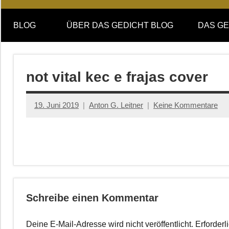
Online-
DAS
Forum
BLOG
ÜBER DAS GEDICHT BLOG
DAS GE
von
GEDICHT
DAS
GEDICHT.
blog
Zeitschrift
not vital kec e frajas cover
für
Lyrik,
19. Juni 2019
Anton G. Leitner
Keine Kommentare
Essay
und
Kritik
Schreibe einen Kommentar
Deine E-Mail-Adresse wird nicht veröffentlicht.
Erforderl