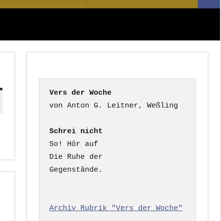
Suc
nach:
Vers der Woche
Schrei nicht
So! Hör auf

Die Ruhe der

Gegenstände.

Archiv Rubrik "Vers der Woche"