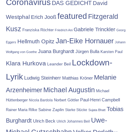
Coronavirus
DAS GEDICHT
David
featured
Fitzgerald
Westphal
Erich Jooß
Kusz
Gabriele Trinckler
Franziska Röchter
Friedrich Ani
Georg
Jan-Eike Hornauer
Hellmuth Opitz
Eggers
Johann
Juana Burghardt
Jürgen Bulla
Karsten Paul
Wolfgang von Goethe
Lockdown-
Klara Hurkova
Leander Beil
Lyrik
Melanie
Ludwig Steinherr
Matthias Kröner
Michael Augustin
Arzenheimer
Michael
Paul-Henri Campbell
Hüttenberger
Nicola Bardola
Norbert Göttler
Tobias
Rainer Maria Rilke
Sabine Zaplin
Starke Stücke
Sujata Bhatt
Uwe-
Burghardt
Ulrich Beck
Ulrich Johannes Beil