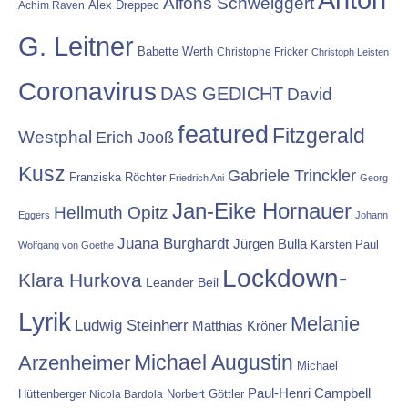
Alfons Schweiggert
Alex Dreppec
Achim Raven
G. Leitner
Babette Werth
Christophe Fricker
Christoph Leisten
Coronavirus
DAS GEDICHT
David
featured
Fitzgerald
Westphal
Erich Jooß
Kusz
Gabriele Trinckler
Franziska Röchter
Friedrich Ani
Georg
Jan-Eike Hornauer
Hellmuth Opitz
Eggers
Johann
Juana Burghardt
Jürgen Bulla
Karsten Paul
Wolfgang von Goethe
Lockdown-
Klara Hurkova
Leander Beil
Lyrik
Melanie
Ludwig Steinherr
Matthias Kröner
Michael Augustin
Arzenheimer
Michael
Paul-Henri Campbell
Hüttenberger
Nicola Bardola
Norbert Göttler