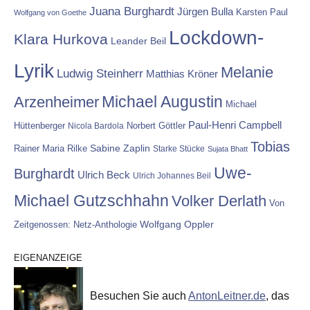
Juana Burghardt
Jürgen Bulla
Karsten Paul
Wolfgang von Goethe
Lockdown-
Klara Hurkova
Leander Beil
Lyrik
Melanie
Ludwig Steinherr
Matthias Kröner
Michael Augustin
Arzenheimer
Michael
Paul-Henri Campbell
Hüttenberger
Nicola Bardola
Norbert Göttler
Tobias
Rainer Maria Rilke
Sabine Zaplin
Starke Stücke
Sujata Bhatt
Uwe-
Burghardt
Ulrich Beck
Ulrich Johannes Beil
Michael Gutzschhahn
Volker Derlath
Von
Wolfgang Oppler
Zeitgenossen: Netz-Anthologie
EIGENANZEIGE
Besuchen Sie auch
AntonLeitner.de
, das