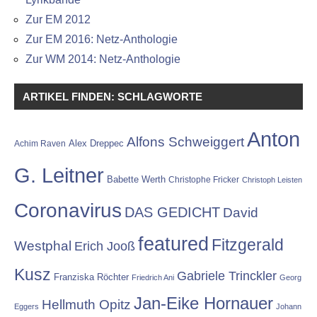
Zur EM 2012
Zur EM 2016: Netz-Anthologie
Zur WM 2014: Netz-Anthologie
ARTIKEL FINDEN: SCHLAGWORTE
Anton
Alfons Schweiggert
Alex Dreppec
Achim Raven
G. Leitner
Babette Werth
Christophe Fricker
Christoph Leisten
Coronavirus
DAS GEDICHT
David
featured
Fitzgerald
Westphal
Erich Jooß
Kusz
Gabriele Trinckler
Franziska Röchter
Friedrich Ani
Georg
Jan-Eike Hornauer
Hellmuth Opitz
Eggers
Johann