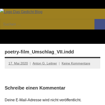
Zum
Facebook
Twitter
Youtube
Fee
Inhalt
springen
DAS
Online-
Suchen
Forum
Such
GEDICHT
nach:
von
DAS
blog
GEDICHT.
Zeitschrift
poetry-film_Umschlag_VII.indd
für
Lyrik,
Essay
17. Mai 2020
Anton G. Leitner
Keine Kommentare
und
Kritik
Schreibe einen Kommentar
Deine E-Mail-Adresse wird nicht veröffentlicht.