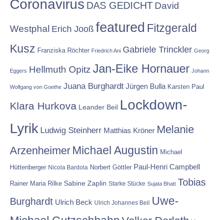
Coronavirus
DAS GEDICHT
David
featured
Fitzgerald
Westphal
Erich Jooß
Kusz
Gabriele Trinckler
Franziska Röchter
Friedrich Ani
Georg
Jan-Eike Hornauer
Hellmuth Opitz
Eggers
Johann
Juana Burghardt
Jürgen Bulla
Karsten Paul
Wolfgang von Goethe
Lockdown-
Klara Hurkova
Leander Beil
Lyrik
Melanie
Ludwig Steinherr
Matthias Kröner
Michael Augustin
Arzenheimer
Michael
Paul-Henri Campbell
Hüttenberger
Nicola Bardola
Norbert Göttler
Tobias
Rainer Maria Rilke
Sabine Zaplin
Starke Stücke
Sujata Bhatt
Uwe-
Burghardt
Ulrich Beck
Ulrich Johannes Beil