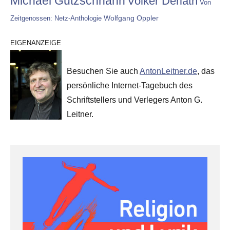
Michael Gutzschhahn
Volker Derlath
Von
Wolfgang Oppler
Zeitgenossen: Netz-Anthologie
EIGENANZEIGE
Besuchen Sie auch
AntonLeitner.de
, das
persönliche Internet-Tagebuch des
Schriftstellers und Verlegers Anton G.
Leitner.