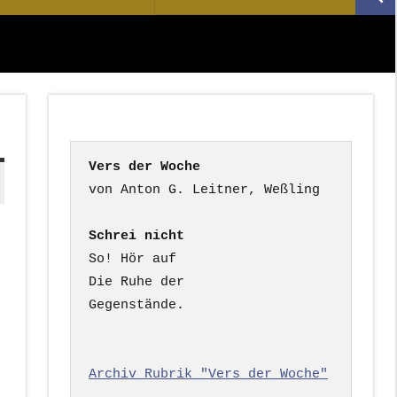
Suc
nach:
Vers der Woche
Schrei nicht
So! Hör auf

Die Ruhe der

Gegenstände.

Archiv Rubrik "Vers der Woche"