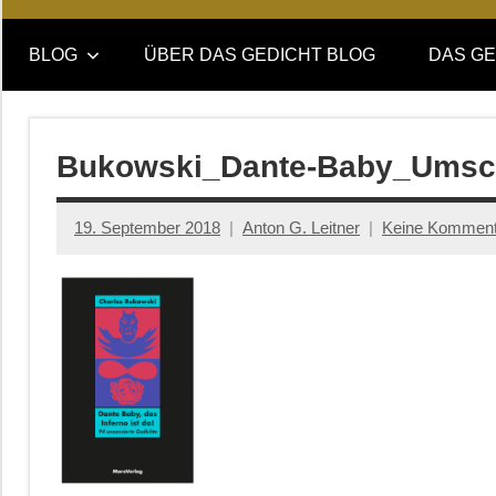
Online-
DAS
Forum
BLOG
ÜBER DAS GEDICHT BLOG
DAS GE
von
GEDICHT
DAS
GEDICHT.
blog
Zeitschrift
Bukowski_Dante-Baby_Umsch
für
Lyrik,
19. September 2018
Anton G. Leitner
Keine Komment
Essay
und
Kritik