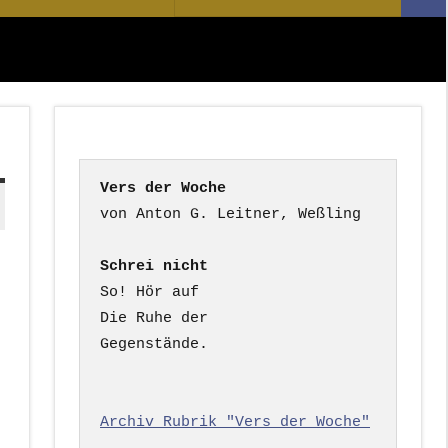
Suc
nach:
Vers der Woche
Schrei nicht
So! Hör auf

Die Ruhe der

Gegenstände.

Archiv Rubrik "Vers der Woche"