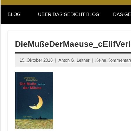
Online-
DAS
Forum
BLOG
ÜBER DAS GEDICHT BLOG
DAS GE
von
GEDICHT
DAS
GEDICHT.
blog
Zeitschrift
DieMußeDerMaeuse_cElifVer
für
Lyrik,
19. Oktober 2018
Anton G. Leitner
Keine Kommentar
Essay
und
Kritik