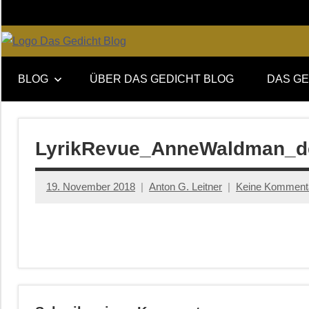
Zum
Inhalt
springen
Online-
DAS
Forum
BLOG
ÜBER DAS GEDICHT BLOG
DAS GE
von
GEDICHT
DAS
GEDICHT.
blog
Zeitschrift
LyrikRevue_AnneWaldman_de
für
Lyrik,
19. November 2018
Anton G. Leitner
Keine Komment
Essay
und
Kritik