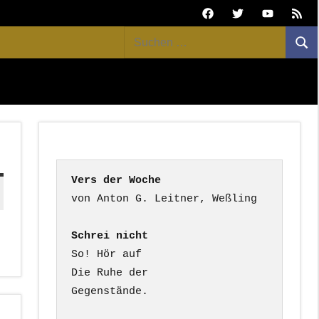
Facebook
Twitter
Youtube
Feed
Suchen
Suc
nach:
Vers der Woche
Schrei nicht
So! Hör auf

Die Ruhe der

Gegenstände.
