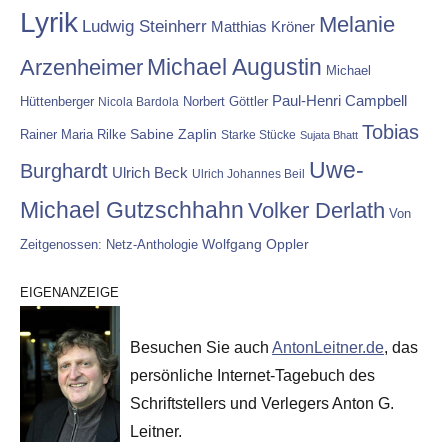
Lyrik
Melanie
Ludwig Steinherr
Matthias Kröner
Michael Augustin
Arzenheimer
Michael
Paul-Henri Campbell
Hüttenberger
Nicola Bardola
Norbert Göttler
Tobias
Rainer Maria Rilke
Sabine Zaplin
Starke Stücke
Sujata Bhatt
Uwe-
Burghardt
Ulrich Beck
Ulrich Johannes Beil
Michael Gutzschhahn
Volker Derlath
Von
Wolfgang Oppler
Zeitgenossen: Netz-Anthologie
EIGENANZEIGE
Besuchen Sie auch
AntonLeitner.de
, das
persönliche Internet-Tagebuch des
Schriftstellers und Verlegers Anton G.
Leitner.