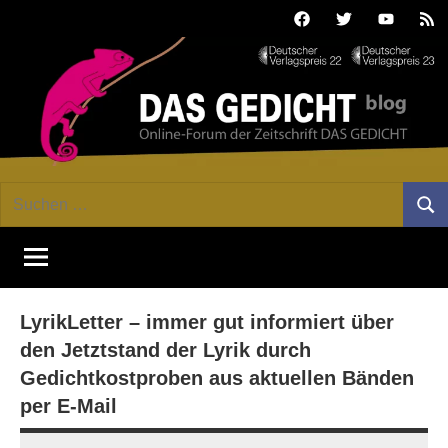
Zum
Facebook
Twitter
Youtube
Fee
Inhalt
springen
DAS
Online-
Suchen
Forum
Such
GEDICHT
nach:
von
DAS
blog
GEDICHT.
Zeitschrift
LyrikLetter – immer gut informiert über
für
Lyrik,
den Jetztstand der Lyrik durch
Essay
Gedichtkostproben aus aktuellen Bänden
und
per E-Mail
Kritik