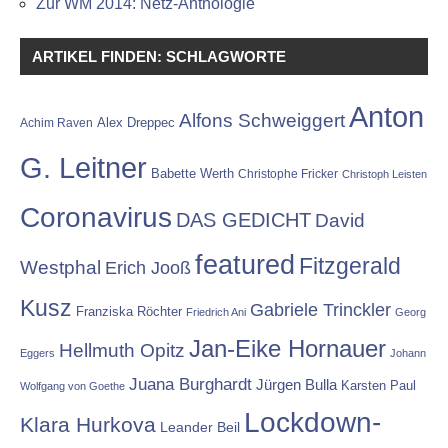
Zur WM 2014: Netz-Anthologie
ARTIKEL FINDEN: SCHLAGWORTE
Anton
Alfons Schweiggert
Alex Dreppec
Achim Raven
G. Leitner
Babette Werth
Christophe Fricker
Christoph Leisten
Coronavirus
DAS GEDICHT
David
featured
Fitzgerald
Westphal
Erich Jooß
Kusz
Gabriele Trinckler
Franziska Röchter
Friedrich Ani
Georg
Jan-Eike Hornauer
Hellmuth Opitz
Eggers
Johann
Juana Burghardt
Jürgen Bulla
Karsten Paul
Wolfgang von Goethe
Lockdown-
Klara Hurkova
Leander Beil